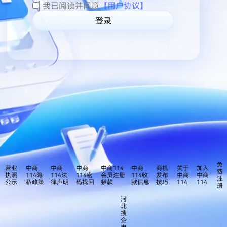
我已阅读并同意
【用户协议】
登录
免
营业
中商
中商
中商
中商114
中商
商机
关于
加入
费
执照
114隐
114法
114密
会员注册
114收
发布
中商
中商
注
公示
私政策
律声明
码找回
条款
款信息
技巧
114
114
册
河
北
搜
企